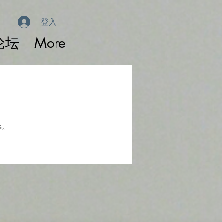
登入
论坛
More
s。