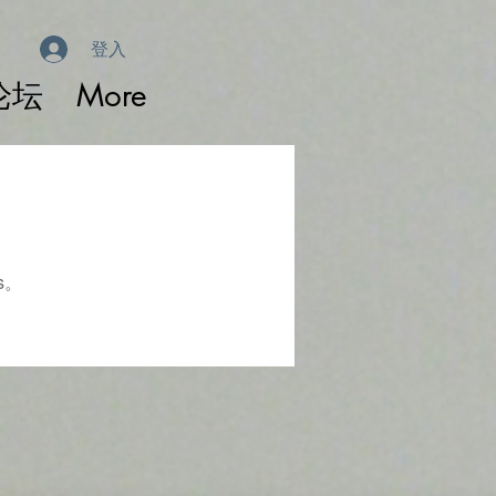
登入
论坛
More
s。