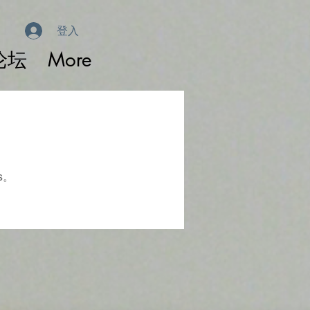
登入
论坛
More
s。