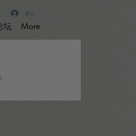
登入
论坛
More
s。