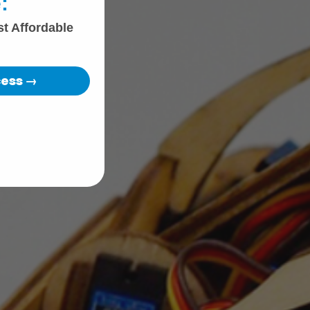
:
st Affordable
cess →