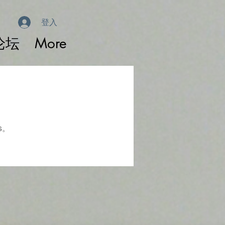
登入
论坛
More
s。