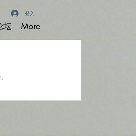
登入
论坛
More
s。