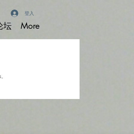
登入
论坛
More
s。